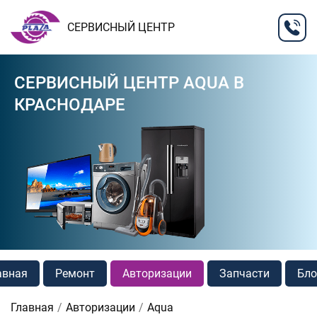
СЕРВИСНЫЙ ЦЕНТР
СЕРВИСНЫЙ ЦЕНТР AQUA В
КРАСНОДАРЕ
авная
Ремонт
Авторизации
Запчасти
Бло
Главная
Авторизации
Aqua