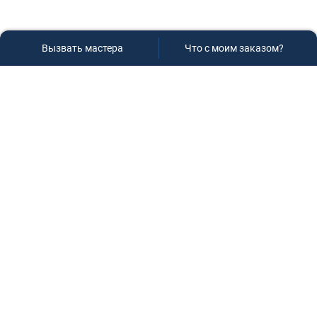
Вызвать мастера
Что с моим заказом?
Сервисный центр «Плаза»
Если вам необходима диагностика и ремонт бытовой
техники в Краснодаре, обращайтесь к нам, не
задумываясь, мы всегда рады вам помочь!
Контакты
г.Краснодар, ул.9-го Мая д.54
+7 (928) 407-99-94
(приемная зона)
+7 (861) 239-77-61
(телефон/факс)
+7 (918) 955-95-99
(многоканальный)
manager@service-krasnodar.ru