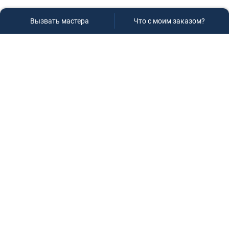
Вызвать мастера
Что с моим заказом?
Сервисный центр «Плаза»
Если вам необходима диагностика и ремонт бытовой
техники в Краснодаре, обращайтесь к нам, не
задумываясь, мы всегда рады вам помочь!
Контакты
г.Краснодар, ул.9-го Мая д.54
+7 (928) 407-99-94
(приемная зона)
+7 (861) 239-77-61
(телефон/факс)
+7 (918) 955-95-99
(многоканальный)
manager@service-krasnodar.ru
Режим работы