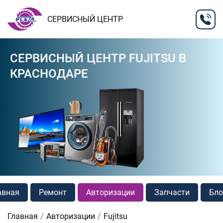
СЕРВИСНЫЙ ЦЕНТР
СЕРВИСНЫЙ ЦЕНТР FUJITSU В
КРАСНОДАРЕ
авная
Ремонт
Авторизации
Запчасти
Бло
Главная
Авторизации
Fujitsu