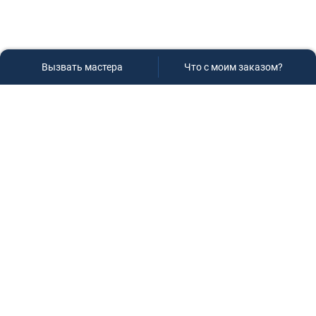
Вызвать мастера
Что с моим заказом?
Сервисный центр «Плаза»
Если вам необходима диагностика и ремонт бытовой
техники в Краснодаре, обращайтесь к нам, не
задумываясь, мы всегда рады вам помочь!
Контакты
г.Краснодар, ул.9-го Мая д.54
+7 (928) 407-99-94
(приемная зона)
+7 (861) 239-77-61
(телефон/факс)
+7 (918) 955-95-99
(многоканальный)
manager@service-krasnodar.ru