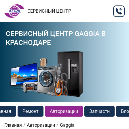
СЕРВИСНЫЙ ЦЕНТР
СЕРВИСНЫЙ ЦЕНТР GAGGIA В
КРАСНОДАРЕ
авная
Ремонт
Авторизации
Запчасти
Бло
Главная
Авторизации
Gaggia