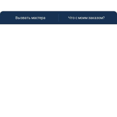
Вызвать мастера
Что с моим заказом?
Сервисный центр «Плаза»
Если вам необходима диагностика и ремонт бытовой
техники в Краснодаре, обращайтесь к нам, не
задумываясь, мы всегда рады вам помочь!
Контакты
г.Краснодар, ул.9-го Мая д.54
+7 (928) 407-99-94
(приемная зона)
+7 (861) 239-77-61
(телефон/факс)
+7 (918) 955-95-99
(многоканальный)
manager@service-krasnodar.ru