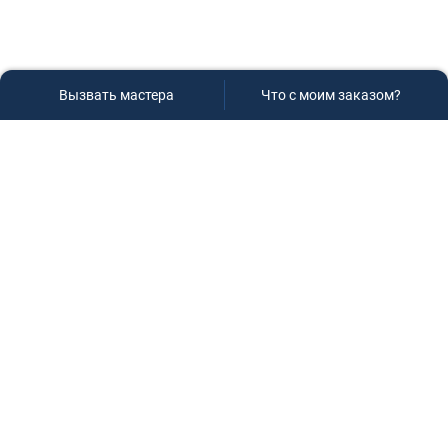
Вызвать мастера
Что с моим заказом?
Сервисный центр «Плаза»
Если вам необходима диагностика и ремонт бытовой
техники в Краснодаре, обращайтесь к нам, не
задумываясь, мы всегда рады вам помочь!
Контакты
г.Краснодар, ул.9-го Мая д.54
+7 (928) 407-99-94
(приемная зона)
+7 (861) 239-77-61
(телефон/факс)
+7 (918) 955-95-99
(многоканальный)
manager@service-krasnodar.ru