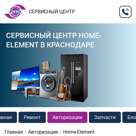
СЕРВИСНЫЙ ЦЕНТР
СЕРВИСНЫЙ ЦЕНТР HOME-
ELEMENT В КРАСНОДАРЕ
авная
Ремонт
Авторизации
Запчасти
Бло
Главная
Авторизации
Home-Element