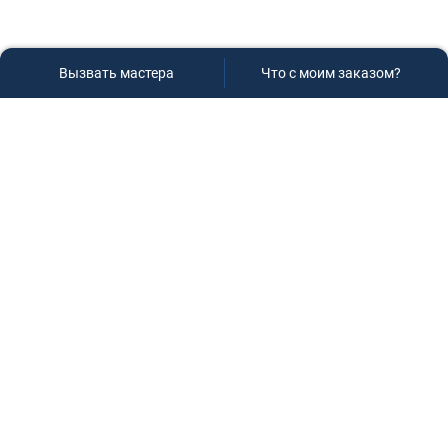
Вызвать мастера
Что с моим заказом?
Сервисный центр «Плаза»
Если вам необходима диагностика и ремонт бытовой
техники в Краснодаре, обращайтесь к нам, не
задумываясь, мы всегда рады вам помочь!
Контакты
г.Краснодар, ул.9-го Мая д.54
+7 (928) 407-99-94
(приемная зона)
+7 (861) 239-77-61
(телефон/факс)
+7 (918) 955-95-99
(многоканальный)
manager@service-krasnodar.ru