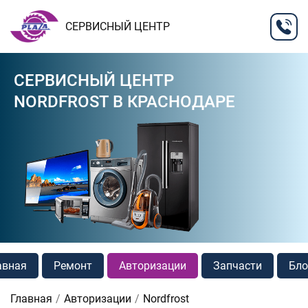
СЕРВИСНЫЙ ЦЕНТР
СЕРВИСНЫЙ ЦЕНТР
NORDFROST В КРАСНОДАРЕ
авная
Ремонт
Авторизации
Запчасти
Бло
Главная
Авторизации
Nordfrost