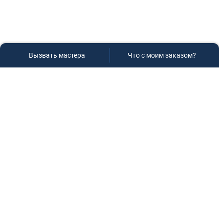
Вызвать мастера
Что с моим заказом?
Сервисный центр «Плаза»
Если вам необходима диагностика и ремонт бытовой
техники в Краснодаре, обращайтесь к нам, не
задумываясь, мы всегда рады вам помочь!
Контакты
г.Краснодар, ул.9-го Мая д.54
+7 (928) 407-99-94
(приемная зона)
+7 (861) 239-77-61
(телефон/факс)
+7 (918) 955-95-99
(многоканальный)