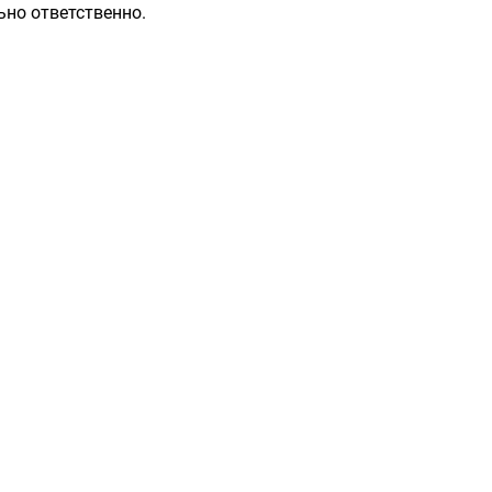
ьно ответственно.
Разделы
Контакты