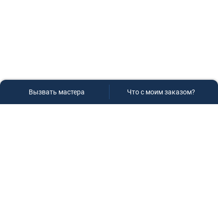
Вызвать мастера
Что с моим заказом?
Сервисный центр «Плаза»
Если вам необходима диагностика и ремонт бытовой
техники в Краснодаре, обращайтесь к нам, не
задумываясь, мы всегда рады вам помочь!
Контакты
г.Краснодар, ул.9-го Мая д.54