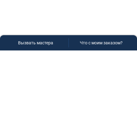
Вызвать мастера
Что с моим заказом?
Сервисный центр «Плаза»
Если вам необходима диагностика и ремонт бытовой
техники в Краснодаре, обращайтесь к нам, не
задумываясь, мы всегда рады вам помочь!
Контакты
г.Краснодар, ул.9-го Мая д.54
+7 (928) 407-99-94
(приемная зона)
+7 (861) 239-77-61
(телефон/факс)