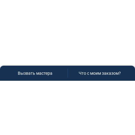
Вызвать мастера
Что с моим заказом?
Сервисный центр «Плаза»
Если вам необходима диагностика и ремонт бытовой
техники в Краснодаре, обращайтесь к нам, не
задумываясь, мы всегда рады вам помочь!
Контакты