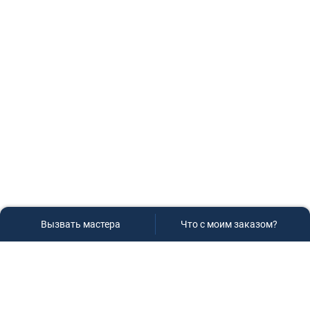
Вызвать мастера
Что с моим заказом?
Сервисный центр «Плаза»
Если вам необходима диагностика и ремонт бытовой