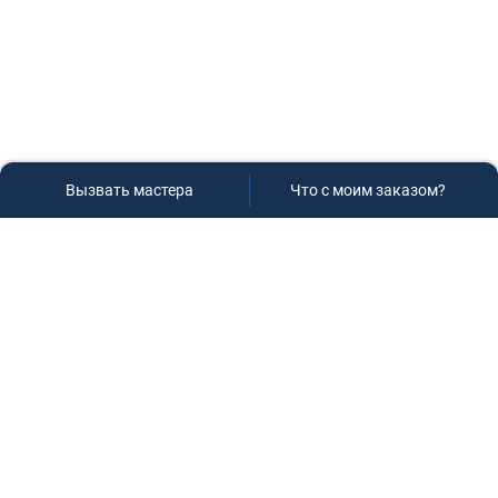
Вызвать мастера
Что с моим заказом?
Сервисный центр «Плаза»
Если вам необходима диагностика и ремонт бытовой
техники в Краснодаре, обращайтесь к нам, не
задумываясь, мы всегда рады вам помочь!
Контакты
г.Краснодар, ул.9-го Мая д.54
+7 (928) 407-99-94
(приемная зона)