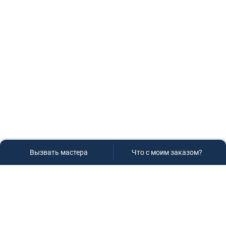
Вызвать мастера
Что с моим заказом?
Сервисный центр «Плаза»
Если вам необходима диагностика и ремонт бытовой
техники в Краснодаре, обращайтесь к нам, не