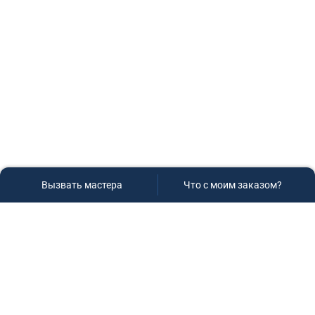
Вызвать мастера
Что с моим заказом?
Сервисный центр «Плаза»
Если вам необходима диагностика и ремонт бытовой
техники в Краснодаре, обращайтесь к нам, не
задумываясь, мы всегда рады вам помочь!