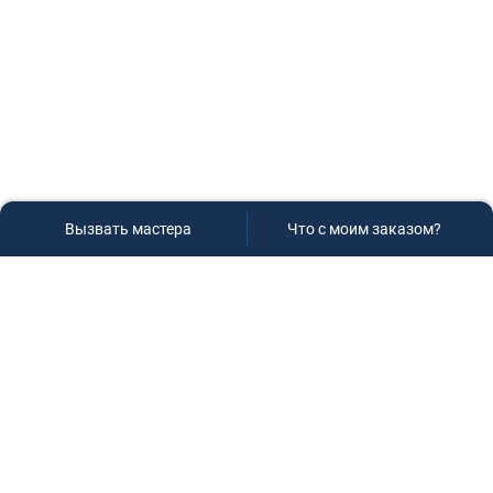
Вызвать мастера
Что с моим заказом?
Сервисный центр «Плаза»
Если вам необходима диагностика и ремонт бытовой
техники в Краснодаре, обращайтесь к нам, не
задумываясь, мы всегда рады вам помочь!
Контакты
г.Краснодар, ул.9-го Мая д.54