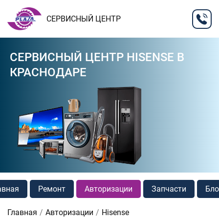
СЕРВИСНЫЙ ЦЕНТР
СЕРВИСНЫЙ ЦЕНТР HISENSE В
КРАСНОДАРЕ
авная
Ремонт
Авторизации
Запчасти
Бло
Главная
Авторизации
Hisense