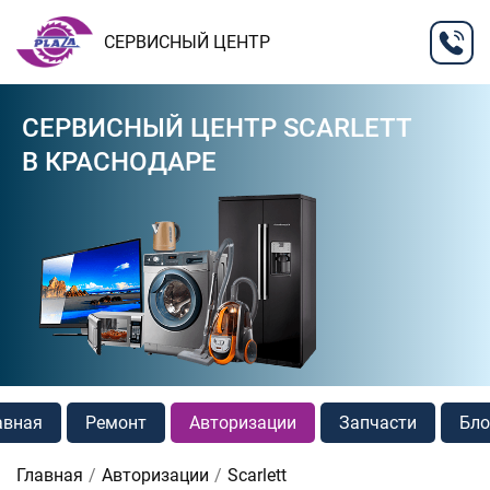
СЕРВИСНЫЙ ЦЕНТР
СЕРВИСНЫЙ ЦЕНТР SCARLETT
В КРАСНОДАРЕ
авная
Ремонт
Авторизации
Запчасти
Бло
Главная
Авторизации
Scarlett