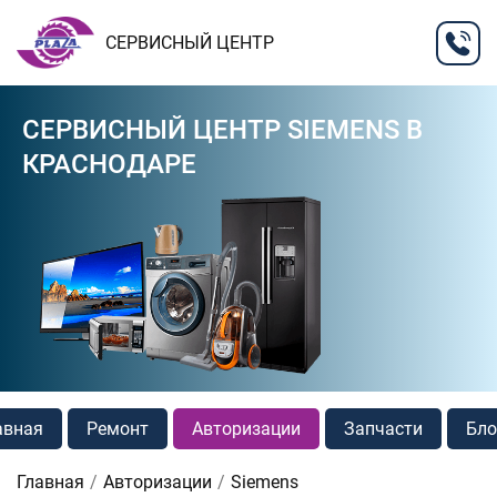
СЕРВИСНЫЙ ЦЕНТР
СЕРВИСНЫЙ ЦЕНТР SIEMENS В
КРАСНОДАРЕ
авная
Ремонт
Авторизации
Запчасти
Бло
Главная
Авторизации
Siemens