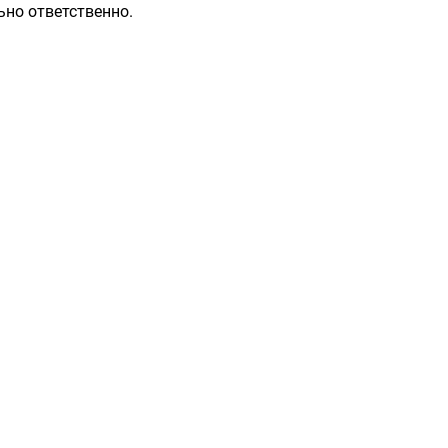
ьно ответственно.
Разделы
Контакты