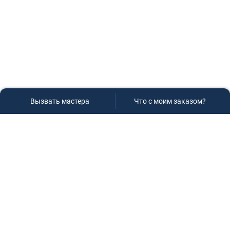
Вызвать мастера
Что с моим заказом?
Сервисный центр «Плаза»
Если вам необходима диагностика и ремонт бытовой
техники в Краснодаре, обращайтесь к нам, не
задумываясь, мы всегда рады вам помочь!
Контакты
г.Краснодар, ул.9-го Мая д.54