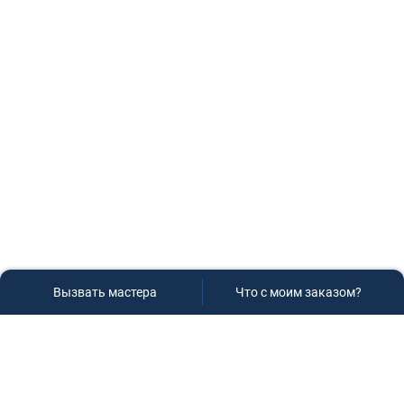
Вызвать мастера
Что с моим заказом?
Сервисный центр «Плаза»
Если вам необходима диагностика и ремонт бытовой