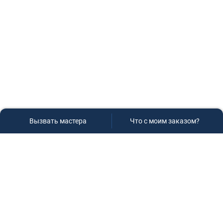
Вызвать мастера
Что с моим заказом?
Сервисный центр «Плаза»
Если вам необходима диагностика и ремонт бытовой
техники в Краснодаре, обращайтесь к нам, не
задумываясь, мы всегда рады вам помочь!
Контакты