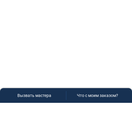
Вызвать мастера
Что с моим заказом?
Сервисный центр «Плаза»
Если вам необходима диагностика и ремонт бытовой