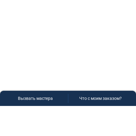
Вызвать мастера
Что с моим заказом?
Сервисный центр «Плаза»
Если вам необходима диагностика и ремонт бытовой