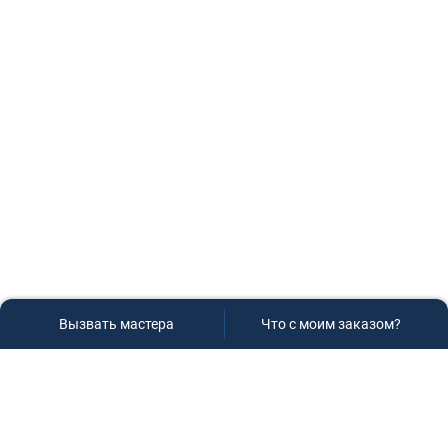
Вызвать мастера
Что с моим заказом?
Сервисный центр «Плаза»
Если вам необходима диагностика и ремонт бытовой