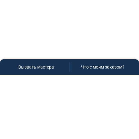
Вызвать мастера
Что с моим заказом?
Сервисный центр «Плаза»
Если вам необходима диагностика и ремонт бытовой
техники в Краснодаре, обращайтесь к нам, не
задумываясь, мы всегда рады вам помочь!
Контакты
г.Краснодар, ул.9-го Мая д.54