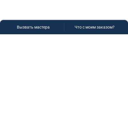
Вызвать мастера
Что с моим заказом?
Сервисный центр «Плаза»
Если вам необходима диагностика и ремонт бытовой
техники в Краснодаре, обращайтесь к нам, не
задумываясь, мы всегда рады вам помочь!
Контакты
г.Краснодар, ул.9-го Мая д.54
+7 (928) 407-99-94
(приемная зона)
+7 (861) 239-77-61
(телефон/факс)
+7 (918) 955-95-99
(многоканальный)
manager@service-krasnodar.ru