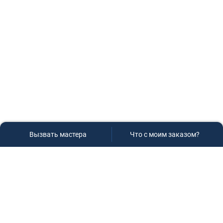
Вызвать мастера
Что с моим заказом?
Сервисный центр «Плаза»
Если вам необходима диагностика и ремонт бытовой
техники в Краснодаре, обращайтесь к нам, не
задумываясь, мы всегда рады вам помочь!