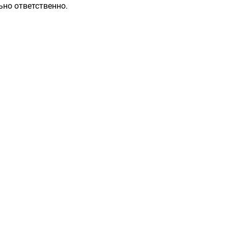
ьно ответственно.
Разделы
Контакты