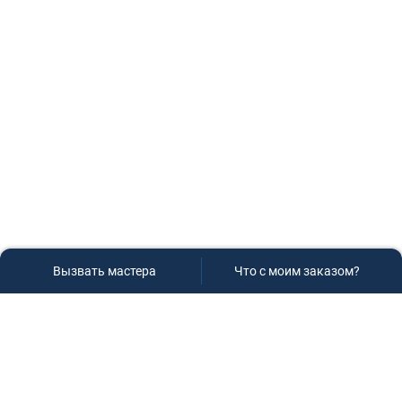
Вызвать мастера
Что с моим заказом?
Сервисный центр «Плаза»
Если вам необходима диагностика и ремонт бытовой
техники в Краснодаре, обращайтесь к нам, не