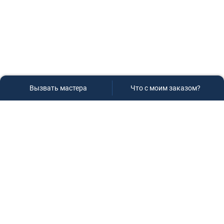
Вызвать мастера
Что с моим заказом?
Сервисный центр «Плаза»
Если вам необходима диагностика и ремонт бытовой
техники в Краснодаре, обращайтесь к нам, не
задумываясь, мы всегда рады вам помочь!
Контакты
г.Краснодар, ул.9-го Мая д.54
+7 (928) 407-99-94
(приемная зона)