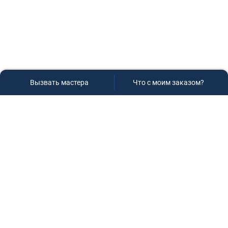
Вызвать мастера
Что с моим заказом?
Сервисный центр «Плаза»
Если вам необходима диагностика и ремонт бытовой
техники в Краснодаре, обращайтесь к нам, не
задумываясь, мы всегда рады вам помочь!
Контакты
г.Краснодар, ул.9-го Мая д.54
+7 (928) 407-99-94
(приемная зона)