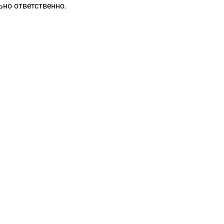
ьно ответственно.
Разделы
Контакты