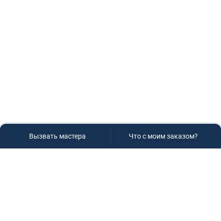
Вызвать мастера
Что с моим заказом?
Сервисный центр «Плаза»
Если вам необходима диагностика и ремонт бытовой
техники в Краснодаре, обращайтесь к нам, не
задумываясь, мы всегда рады вам помочь!