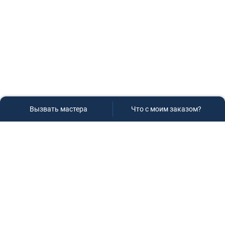
Вызвать мастера
Что с моим заказом?
Сервисный центр «Плаза»
Если вам необходима диагностика и ремонт бытовой
техники в Краснодаре, обращайтесь к нам, не
задумываясь, мы всегда рады вам помочь!
Контакты
г.Краснодар, ул.9-го Мая д.54