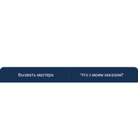
Вызвать мастера
Что с моим заказом?
Сервисный центр «Плаза»
Если вам необходима диагностика и ремонт бытовой
техники в Краснодаре, обращайтесь к нам, не
задумываясь, мы всегда рады вам помочь!
Контакты