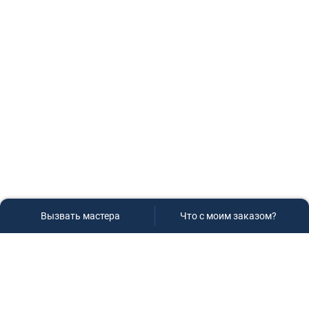
Вызвать мастера
Что с моим заказом?
Сервисный центр «Плаза»
Если вам необходима диагностика и ремонт бытовой