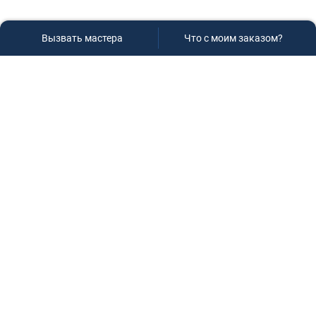
Вызвать мастера
Что с моим заказом?
Сервисный центр «Плаза»
Если вам необходима диагностика и ремонт бытовой
техники в Краснодаре, обращайтесь к нам, не
задумываясь, мы всегда рады вам помочь!
Контакты
г.Краснодар, ул.9-го Мая д.54
+7 (928) 407-99-94
(приемная зона)
+7 (861) 239-77-61
(телефон/факс)
+7 (918) 955-95-99
(многоканальный)
manager@service-krasnodar.ru
Режим работы