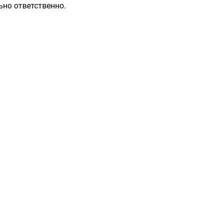
ьно ответственно.
Разделы
Контакты