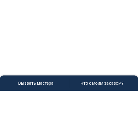
Вызвать мастера
Что с моим заказом?
Сервисный центр «Плаза»
Если вам необходима диагностика и ремонт бытовой
техники в Краснодаре, обращайтесь к нам, не
задумываясь, мы всегда рады вам помочь!