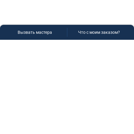
Вызвать мастера
Что с моим заказом?
Сервисный центр «Плаза»
Если вам необходима диагностика и ремонт бытовой
техники в Краснодаре, обращайтесь к нам, не
задумываясь, мы всегда рады вам помочь!
Контакты
г.Краснодар, ул.9-го Мая д.54
+7 (928) 407-99-94
(приемная зона)
+7 (861) 239-77-61
(телефон/факс)
+7 (918) 955-95-99
(многоканальный)