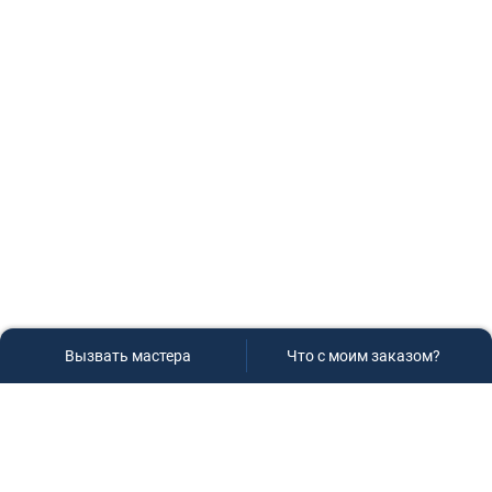
Вызвать мастера
Что с моим заказом?
Сервисный центр «Плаза»
Если вам необходима диагностика и ремонт бытовой