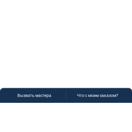
Вызвать мастера
Что с моим заказом?
Сервисный центр «Плаза»
Если вам необходима диагностика и ремонт бытовой