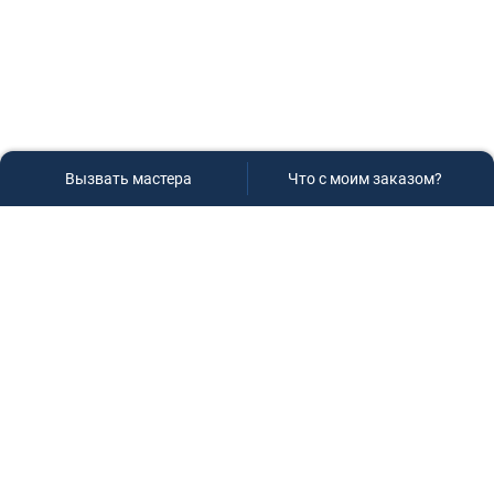
Вызвать мастера
Что с моим заказом?
Сервисный центр «Плаза»
Если вам необходима диагностика и ремонт бытовой
техники в Краснодаре, обращайтесь к нам, не
задумываясь, мы всегда рады вам помочь!
Контакты
г.Краснодар, ул.9-го Мая д.54
+7 (928) 407-99-94
(приемная зона)