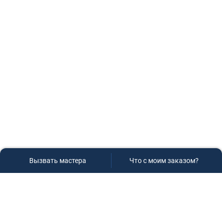
Вызвать мастера
Что с моим заказом?
Сервисный центр «Плаза»
Если вам необходима диагностика и ремонт бытовой