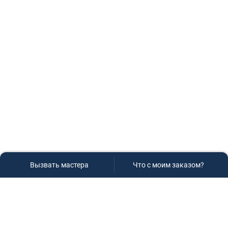
Вызвать мастера
Что с моим заказом?
Сервисный центр «Плаза»
Если вам необходима диагностика и ремонт бытовой