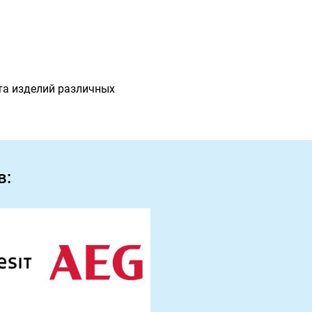
та изделий различных
в: