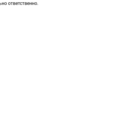
ьно ответственно.
Разделы
Контакты