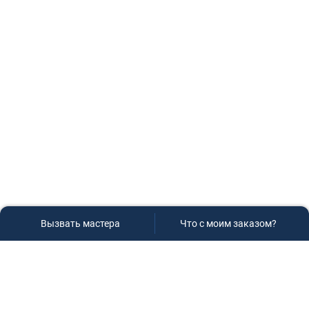
Вызвать мастера
Что с моим заказом?
Сервисный центр «Плаза»
Если вам необходима диагностика и ремонт бытовой