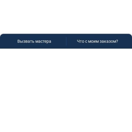
Вызвать мастера
Что с моим заказом?
Сервисный центр «Плаза»
Если вам необходима диагностика и ремонт бытовой
техники в Краснодаре, обращайтесь к нам, не
задумываясь, мы всегда рады вам помочь!
Контакты
г.Краснодар, ул.9-го Мая д.54
+7 (928) 407-99-94
(приемная зона)
+7 (861) 239-77-61
(телефон/факс)